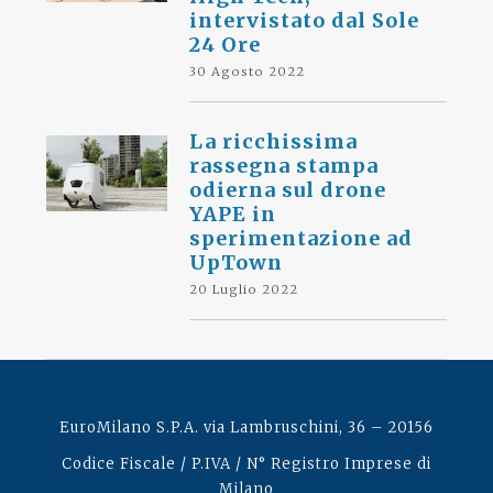
intervistato dal Sole
24 Ore
30 Agosto 2022
La ricchissima
rassegna stampa
odierna sul drone
YAPE in
sperimentazione ad
UpTown
20 Luglio 2022
EuroMilano S.P.A. via Lambruschini, 36 – 20156
Codice Fiscale / P.IVA / N° Registro Imprese di
Milano