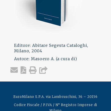
Editore: Abitare Segesta Cataloghi,
Milano, 2004
Autore: Masoero A. (a cura di)
EuroMilano S.P.A. via Lambruschini, 36 – 20156
Codice Fiscale / P.IVA / N° Registro Imprese di
Milano