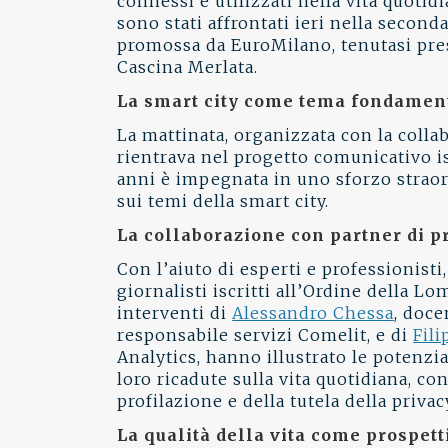
connessi e utilizzati nella vita quotid
sono stati affrontati ieri nella second
promossa da EuroMilano, tenutasi pre
Cascina Merlata.
La smart city come tema fondamen
La mattinata, organizzata con la coll
rientrava nel progetto comunicativo i
anni è impegnata in uno sforzo straor
sui temi della smart city.
La collaborazione con partner di p
Con l’aiuto di esperti e professionisti,
giornalisti iscritti all’Ordine della Lo
interventi di
Alessandro Chessa
, doce
responsabile servizi Comelit, e di
Fili
Analytics, hanno illustrato le potenzial
loro ricadute sulla vita quotidiana, co
profilazione e della tutela della privac
La qualità della vita come prospett