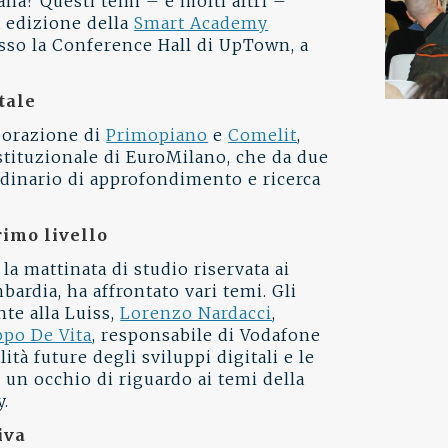
iana? Questi temi – e molti altri –
a edizione della
Smart Academy
sso la Conference Hall di UpTown, a
tale
aborazione di
Primopiano
e
Comelit
,
stituzionale di EuroMilano, che da due
dinario di approfondimento e ricerca
rimo livello
 la mattinata di studio riservata ai
mbardia, ha affrontato vari temi. Gli
nte alla Luiss,
Lorenzo Nardacci
,
ppo De Vita
, responsabile di Vodafone
ità future degli sviluppi digitali e le
n un occhio di riguardo ai temi della
y.
iva